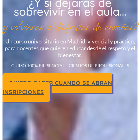
¿Y si dejaras de
sobrevivir en el aula...
y volvieras a disfrutar de enseñar?
Un curso universitario en Madrid, vivencial y práctico,
para docentes que quieren educar desde el respeto y el
bienestar.
CURSO 100% PRESENCIAL · CIENTOS DE PROFESIONALES
FORMADOS
QUIERO SABER CUANDO SE ABRAN
INSRIPCIONES