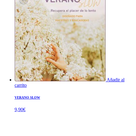
Añadir al
carrito
VERANO SLOW
9,90
€