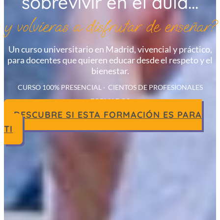
sobrevivir en el aula...
y volvieras a disfrutar de enseñar?
Un curso universitario en Madrid, vivencial y práctico,
para docentes que quieren educar desde el respeto y el
bienestar.
CURSO 100% PRESENCIAL · CIENTOS DE PROFESIONALES
FORMADOS
DESCUBRE SI ESTA FORMACIÓN ES PARA
TI