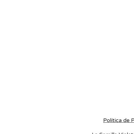
Con estas aportaciones, podrás acomp
madurativo natural de toda criatur
Comprendiendo mejor las necesidades y 
co
Política de 