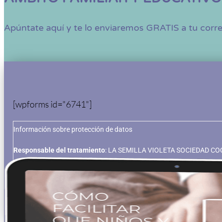
Apúntate aquí y te lo enviaremos GRATIS a tu corr
[wpforms id="6741"]
Información sobre protección de datos
Responsable del tratamiento
: LA SEMILLA VIOLETA SOCIEDAD C
nuestros servicios, incluso por medios electrónicos.
Legitimación
: 
obligación legal.
Derechos
: acceder, rectificar y suprimir los datos, a