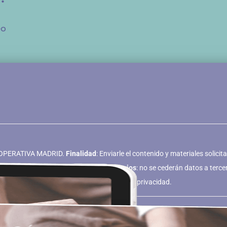
eo
OOPERATIVA MADRID.
Finalidad
: Enviarle el contenido y materiales solic
Consentimiento del interesado.
Destinatarios
: no se cederán datos a terce
sí como los otros detallados en la Política de privacidad.