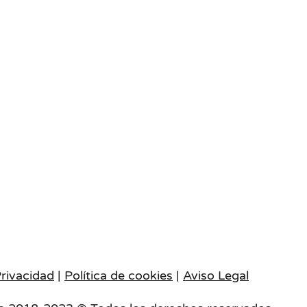
añar de una manera más consciente y res
a hacia la máxima expresión de sus capac
sociales.
etapas de la infancia podremos desarrol
mo adult@s de referencia…
Privacidad
|
Política de cookies
|
Aviso Legal