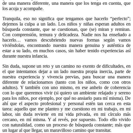
de una manera diferente, una manera que los tenga en cuenta, que
los acoja y acompañe.
Tranquila, eso no significa que tengamos que hacerlo “perfecto”;
dejemos la culpa a un lado. Los niños y niñas esperan adultos en
búsqueda constante, que se cuestionan, que (se) miran y remiran.
Con comprensión, ternura y delicadeza. Nadie nos ha enseñado a
hacerlo… vamos descubriendo nuevas formas según vamos
viviéndolas, encontrando nuestra manera genuina y auténtica de
estar a su lado, en muchos casos, sin haber tenido experiencias así
durante nuestra infancia.
Sin duda, supone un reto y un camino no exento de dificultades, en
el que intentamos dejar a un lado nuestra propia inercia, parte de
nuestra experiencia y vivencia previas, para buscar una manera
diferente de relacionarnos (tanto con los niños, como con otros
adultos). Y también con uno mismo, en ese anhelo de coherencia
con lo que queremos vivir (si quiero un ambiente relajado y sereno
para los niños, por ejemplo, por qué no ansiarlo para mí misma). De
ahí que el aspecto profesional y personal estén tan cerca en esta
tarea: aquello que me planteo y me cuestiono en mi trabajo, en mi
labor, sin duda revierte en mi vida privada, en mi círculo más
cercano, en mí misma. Y al revés, por supuesto. Todo ello vivido
con naturalidad, como un proceso de búsqueda constante; más que
un lugar al que llegar, un maravilloso camino que transitar.