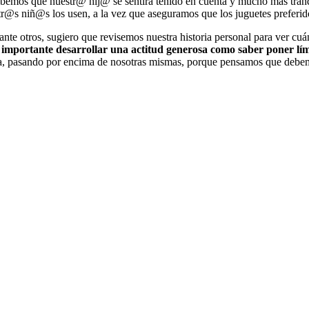
í sabemos que nuestr@ hij@ se sentirá tenido en cuenta y mucho más tra
otr@s niñ@s los usen, a la vez que aseguramos que los juguetes preferid
e otros, sugiero que revisemos nuestra historia personal para ver cuán
importante desarrollar una actitud generosa como saber poner lím
a, pasando por encima de nosotras mismas, porque pensamos que debemo