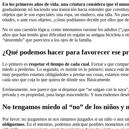
En los primeros años de vida, una criatura considera que el mun
gradualmente irá haciendo una transición hacia entender que constitu
objetos que le son especiales: una ropa, un muñeco, una silla. No pu
edades, o ante esos objetos, ¿cómo podríamos decidir por ellos que de
No es una cuestión lógica, como intentamos razonar los adultos (“¿qué 
años que han tenido gran dificultad en regalar su antigua bicicleta a o
“sinsentido” que pareciera a los ojos de la familia.
¿Qué podemos hacer para favorecer ese p
Lo primero es
respetar el tiempo de cada cual
. Forzar a que compar
miedo a perderlas. Lo segundo, es insistir en lo primero; nunca está d
muy pequeños estamos obligándoles a prestar sus cosas, estamos enseña
cada uno que coja lo que quiera de dónde sea. Básicamente.
Erróneamente, nos parece que si dejamos que “se salgan con la suya”, 
privada y en propiedad, para luego trascenderlo. Y trascendemos desde
No tengamos miedo al “no” de los niños y 
Por favor: no juzguemos ni nos sintamos juzgados si un niño o una n
obliguemos.
En el mientras, podemos anticipar posibles momentos críti