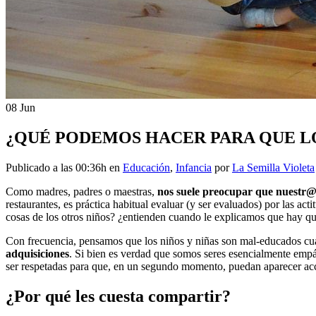
08 Jun
¿QUÉ PODEMOS HACER PARA QUE L
Publicado a las 00:36h
en
Educación
,
Infancia
por
La Semilla Violeta
Como madres, padres o maestras,
nos suele preocupar que nuestr@s
restaurantes, es práctica habitual evaluar (y ser evaluados) por las ac
cosas de los otros niños? ¿entienden cuando le explicamos que hay q
Con frecuencia, pensamos que los niños y niñas son mal-educados cu
adquisiciones
. Si bien es verdad que somos seres esencialmente empá
ser respetadas para que, en un segundo momento, puedan aparecer ac
¿Por qué les cuesta compartir?