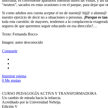
niño/niña, es conveniente apartarlos mientras duren las visitas, y as
“neutros”, sacados en estas ocasiones o en el parque, para dejar que 
Si como adultos nos cuesta aceptar el no de nuestr@ hij@ o alumn@ ant
nuestro ejercicio de decir no a situaciones o personas.
¡Porque es tan 
toda esta cuestión: de mayores, tendemos a la complacencia exagerad
seguros de que queremos seguir educando en esa dirección?…
Texto: Fernanda Bocco
Imagen: autor desconocido
Compartir
Imprimir página
0
Me gustan
CURSO PEDAGOGÍA ACTIVA Y TRANSFORMADORA
Un cambio de mirada hacia la infancia.
Acreditado por la Universidad Nebrija.
Edición V