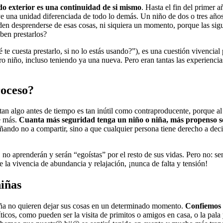
do exterior es una continuidad de si mismo
. Hasta el fin del primer 
ye una unidad diferenciada de todo lo demás. Un niño de dos o tres año
eden desprenderse de esas cosas, ni siquiera un momento, porque las sig
ben prestarlos?
te cuesta prestarlo, si no lo estás usando?”), es una cuestión vivencia
tro niño, incluso teniendo ya una nueva. Pero eran tantas las experiencia
roceso?
tan algo antes de tiempo es tan inútil como contraproducente, porque al
e más.
Cuanta más seguridad tenga un niño o niña, más propenso se 
ndo no a compartir, sino a que cualquier persona tiene derecho a decid
no aprenderán y serán “egoístas” por el resto de sus vidas. Pero no: se
 la vivencia de abundancia y relajación, ¡nunca de falta y tensión!
niñas
iña no quieren dejar sus cosas en un determinado momento.
Confiemos e
cos, como pueden ser la visita de primitos o amigos en casa, o la pala 