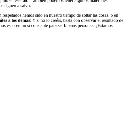
nquilo en ese rato. También podemos tener algunos materiales
os siguen a salvo.
 respetados hemos sido en nuestro tiempo de soltar las cosas, o en
ites a los demás!
Y si no lo creéis, basta con observar el resultado de
s estar en un si constante para ser buenas personas. ¿Estamos