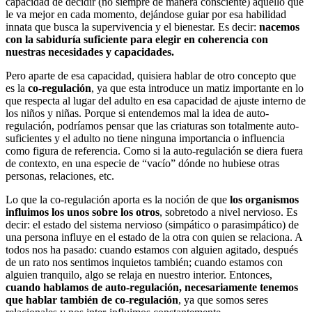
capacidad de decidir (no siempre de manera consciente) aquello que
le va mejor en cada momento, dejándose guiar por esa habilidad
innata que busca la supervivencia y el bienestar. Es decir:
nacemos
con la sabiduría suficiente para elegir en coherencia con
nuestras necesidades y capacidades.
Pero aparte de esa capacidad, quisiera hablar de otro concepto que
es la
co-regulación
, ya que esta introduce un matiz importante en lo
que respecta al lugar del adulto en esa capacidad de ajuste interno de
los niños y niñas. Porque si entendemos mal la idea de auto-
regulación, podríamos pensar que las criaturas son totalmente auto-
suficientes y el adulto no tiene ninguna importancia o influencia
como figura de referencia. Como si la auto-regulación se diera fuera
de contexto, en una especie de “vacío” dónde no hubiese otras
personas, relaciones, etc.
Lo que la co-regulación aporta es la noción de que
los organismos
influimos los unos sobre los otros
, sobretodo a nivel nervioso. Es
decir: el estado del sistema nervioso (simpático o parasimpático) de
una persona influye en el estado de la otra con quien se relaciona. A
todos nos ha pasado: cuando estamos con alguien agitado, después
de un rato nos sentimos inquietos también; cuando estamos con
alguien tranquilo, algo se relaja en nuestro interior. Entonces,
cuando hablamos de auto-regulación, necesariamente tenemos
que hablar también de co-regulación
, ya que somos seres