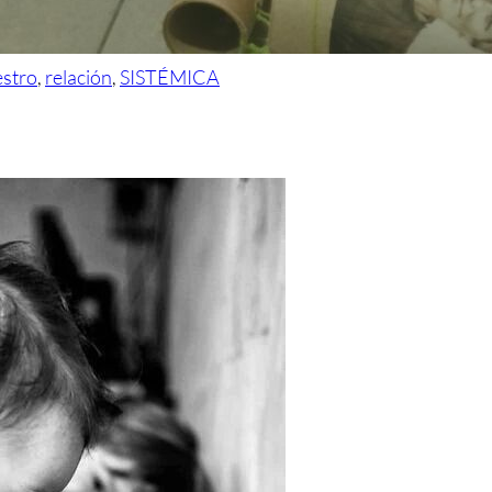
stro
,
relación
,
SISTÉMICA