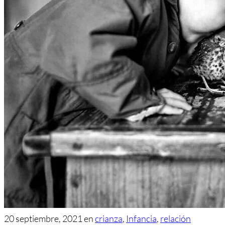
20 septiembre, 2021
en
crianza
,
Infancia
,
relación