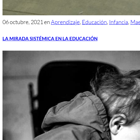
06 octubre, 2021
en
Aprendizaje
,
Educación
,
Infancia
,
Mae
LA MIRADA SISTÉMICA EN LA EDUCACIÓN