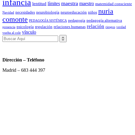
infancia
maestra
límites
maestro
lentitud
maternidad consciente
nuria
necesidades
neurobiología
neuroeducación
niños
Navidad
comonte
pedagogía
pedagogía alternativa
PEDAGOGÍA SISTÉMICA
relación
psicología
regulación
relaciones humanas
presencia
riesgos
verdad
vínculo
vuelta al cole
Search
for:
Dirección – Teléfono
Madrid –
683 444 397