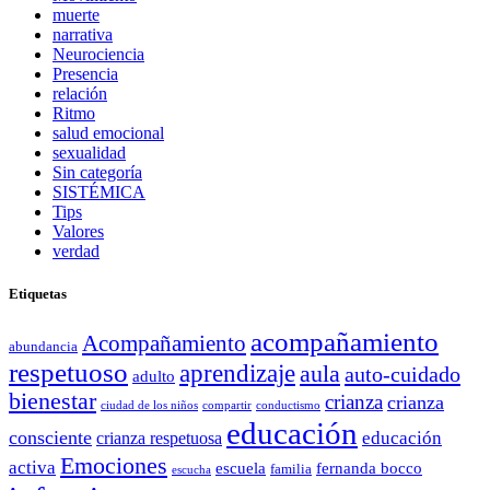
muerte
narrativa
Neurociencia
Presencia
relación
Ritmo
salud emocional
sexualidad
Sin categoría
SISTÉMICA
Tips
Valores
verdad
Etiquetas
acompañamiento
Acompañamiento
abundancia
respetuoso
aprendizaje
aula
auto-cuidado
adulto
bienestar
crianza
crianza
ciudad de los niños
compartir
conductismo
educación
consciente
educación
crianza respetuosa
Emociones
activa
escuela
fernanda bocco
familia
escucha