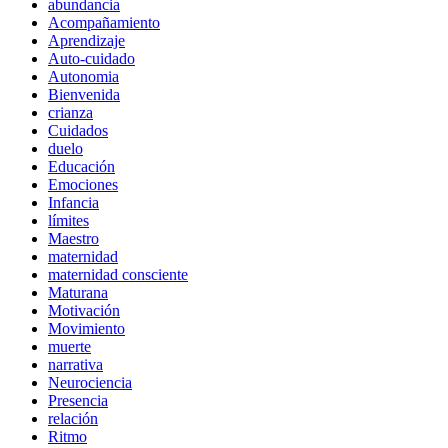
abundancia
Acompañamiento
Aprendizaje
Auto-cuidado
Autonomia
Bienvenida
crianza
Cuidados
duelo
Educación
Emociones
Infancia
límites
Maestro
maternidad
maternidad consciente
Maturana
Motivación
Movimiento
muerte
narrativa
Neurociencia
Presencia
relación
Ritmo