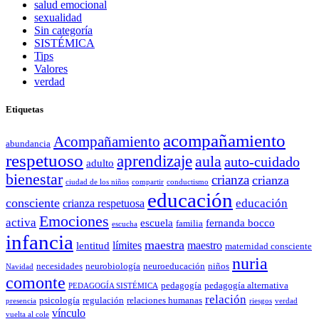
salud emocional
sexualidad
Sin categoría
SISTÉMICA
Tips
Valores
verdad
Etiquetas
acompañamiento
Acompañamiento
abundancia
respetuoso
aprendizaje
aula
auto-cuidado
adulto
bienestar
crianza
crianza
ciudad de los niños
compartir
conductismo
educación
consciente
educación
crianza respetuosa
Emociones
activa
escuela
fernanda bocco
familia
escucha
infancia
maestra
límites
maestro
lentitud
maternidad consciente
nuria
necesidades
neurobiología
neuroeducación
niños
Navidad
comonte
pedagogía
pedagogía alternativa
PEDAGOGÍA SISTÉMICA
relación
psicología
regulación
relaciones humanas
presencia
riesgos
verdad
vínculo
vuelta al cole