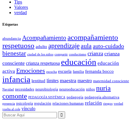
Tips
Valores
verdad
Etiquetas
acompañamiento
Acompañamiento
abundancia
respetuoso
aprendizaje
aula
auto-cuidado
adulto
bienestar
crianza
crianza
ciudad de los niños
compartir
conductismo
educación
consciente
educación
crianza respetuosa
Emociones
activa
escuela
fernanda bocco
familia
escucha
infancia
maestra
límites
maestro
lentitud
maternidad consciente
nuria
necesidades
neurobiología
neuroeducación
niños
Navidad
comonte
pedagogía
pedagogía alternativa
PEDAGOGÍA SISTÉMICA
relación
psicología
regulación
relaciones humanas
presencia
riesgos
verdad
vínculo
vuelta al cole
Search
for: